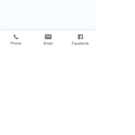
Phone
Email
Facebook
Ave. Melchor Ocampo No. 62 a Ejido
Matamoros, Tijuana, B.C. México.