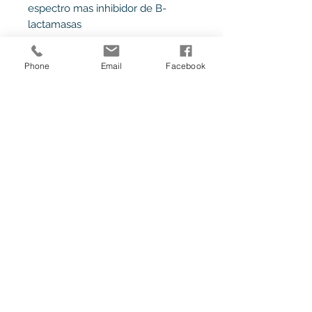
espectro mas inhibidor de B-
lactamasas
Phone
Email
Facebook
Ave. Melchor Ocampo No. 62 a Ejido
Matamoros, Tijuana, B.C. México.
facebook.com/calumedic
+52 1 664 232
5759
Tel:
664-646-
1647
© 2022 por Calumedic, Todos los
derechos reservados.
Consulta aquí
nuestro aviso de privacidad.