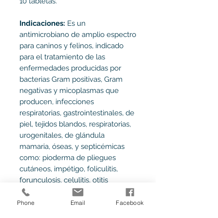
10 tabletas.
Indicaciones:
Es un
antimicrobiano de amplio espectro
para caninos y felinos, indicado
para el tratamiento de las
enfermedades producidas por
bacterias Gram positivas, Gram
negativas y micoplasmas que
producen, infecciones
respiratorias, gastrointestinales, de
piel, tejidos blandos, respiratorias,
urogenitales, de glándula
mamaria, óseas, y septicémicas
como: pioderma de pliegues
cutáneos, impétigo, foliculitis,
forunculosis, celulitis, otitis
externa, heridas quirúrgicas,
traumáticas, abscesos, flemones,
Phone
Email
Facebook
neumonía, prostatitis, epididimitis,