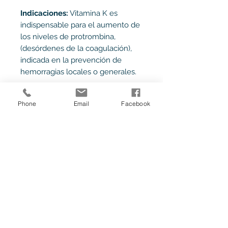
Indicaciones:
Vitamina K es
indispensable para el aumento de
los niveles de protrombina,
(desórdenes de la coagulación),
indicada en la prevención de
hemorragias locales o generales.
Phone
Email
Facebook
Ave. Melchor Ocampo No. 62 a Ejido
Matamoros, Tijuana, B.C. México.
facebook.com/calumedic
+52 1 664 232
5759