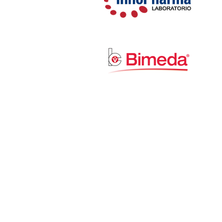
Ave. Melchor Ocampo No. 6
facebook.com/calumedic
© 2026 por Calu