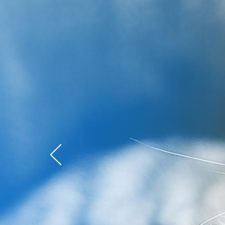
Salud pa
mascota
para ti