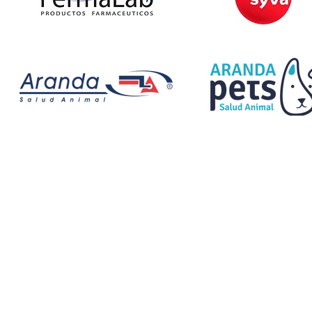
2 a Ejido Matamoros, Tijuana, B.C. México.
medic, Todos los derechos reservados.
Consulta aquí nuestro avi